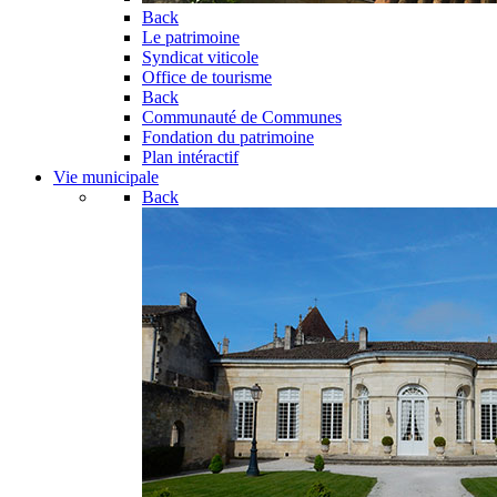
Back
Le patrimoine
Syndicat viticole
Office de tourisme
Back
Communauté de Communes
Fondation du patrimoine
Plan intéractif
Vie municipale
Back