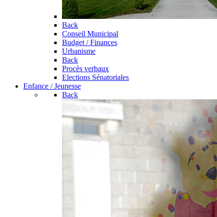
Back
Conseil Municipal
Budget / Finances
Urbanisme
Back
Procès verbaux
Elections Sénatoriales
Enfance / Jeunesse
Back