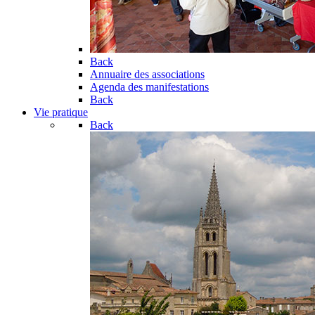
Back
Annuaire des associations
Agenda des manifestations
Back
Vie pratique
Back