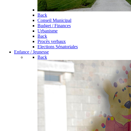
Back
Conseil Municipal
Budget / Finances
Urbanisme
Back
Procès verbaux
Elections Sénatoriales
Enfance / Jeunesse
Back