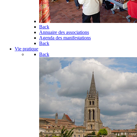
Back
Annuaire des associations
Agenda des manifestations
Back
Vie pratique
Back