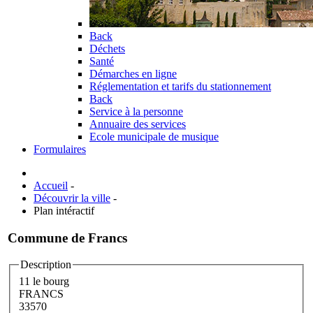
Back
Déchets
Santé
Démarches en ligne
Réglementation et tarifs du stationnement
Back
Service à la personne
Annuaire des services
Ecole municipale de musique
Formulaires
Accueil
-
Découvrir la ville
-
Plan intéractif
Commune de Francs
Description
11 le bourg
FRANCS
33570