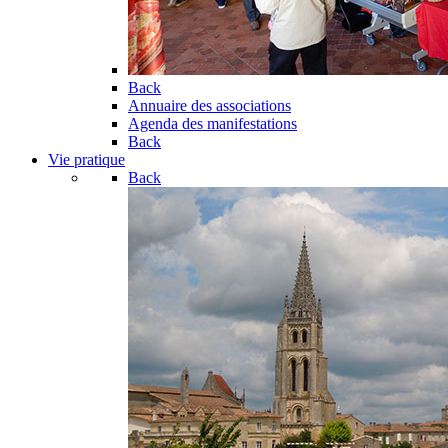
Back
Annuaire des associations
Agenda des manifestations
Back
Vie pratique
Back