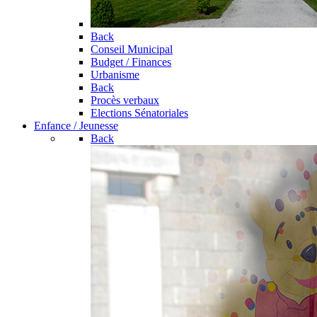
Back
Conseil Municipal
Budget / Finances
Urbanisme
Back
Procès verbaux
Elections Sénatoriales
Enfance / Jeunesse
Back