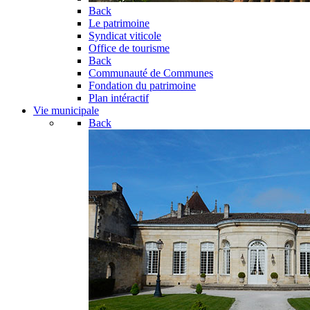
Back
Le patrimoine
Syndicat viticole
Office de tourisme
Back
Communauté de Communes
Fondation du patrimoine
Plan intéractif
Vie municipale
Back