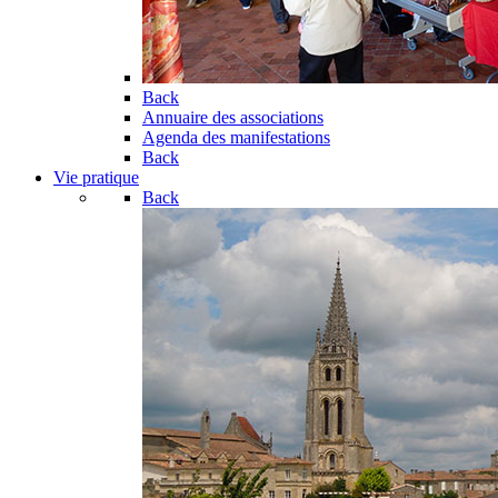
Back
Annuaire des associations
Agenda des manifestations
Back
Vie pratique
Back