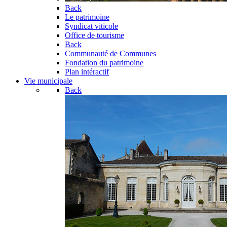
Back
Le patrimoine
Syndicat viticole
Office de tourisme
Back
Communauté de Communes
Fondation du patrimoine
Plan intéractif
Vie municipale
Back