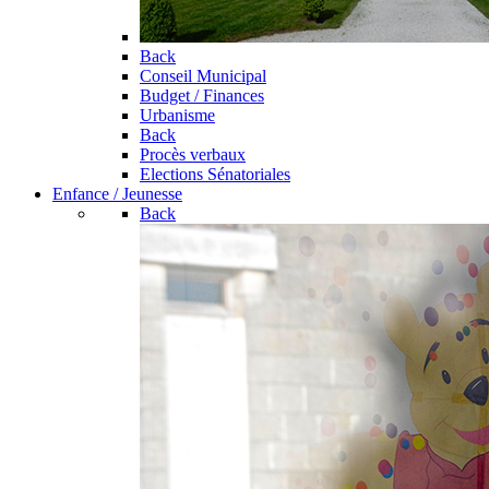
Back
Conseil Municipal
Budget / Finances
Urbanisme
Back
Procès verbaux
Elections Sénatoriales
Enfance / Jeunesse
Back