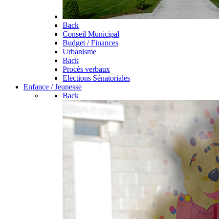
Back
Conseil Municipal
Budget / Finances
Urbanisme
Back
Procès verbaux
Elections Sénatoriales
Enfance / Jeunesse
Back