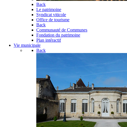
Back
Le patrimoine
Syndicat viticole
Office de tourisme
Back
Communauté de Communes
Fondation du patrimoine
Plan intéractif
Vie municipale
Back