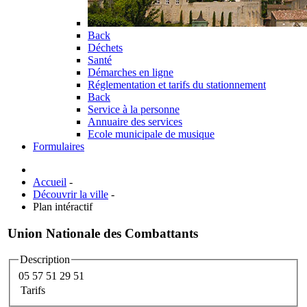
Back
Déchets
Santé
Démarches en ligne
Réglementation et tarifs du stationnement
Back
Service à la personne
Annuaire des services
Ecole municipale de musique
Formulaires
Accueil
-
Découvrir la ville
-
Plan intéractif
Union Nationale des Combattants
Description
05 57 51 29 51
Tarifs