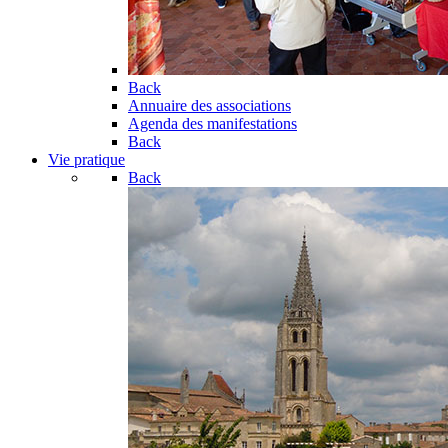
Back
Annuaire des associations
Agenda des manifestations
Back
Vie pratique
Back