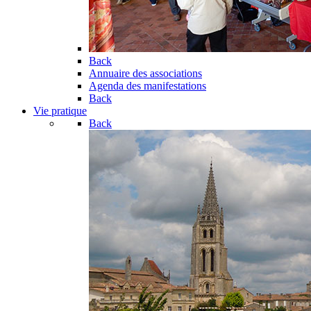
Back
Annuaire des associations
Agenda des manifestations
Back
Vie pratique
Back