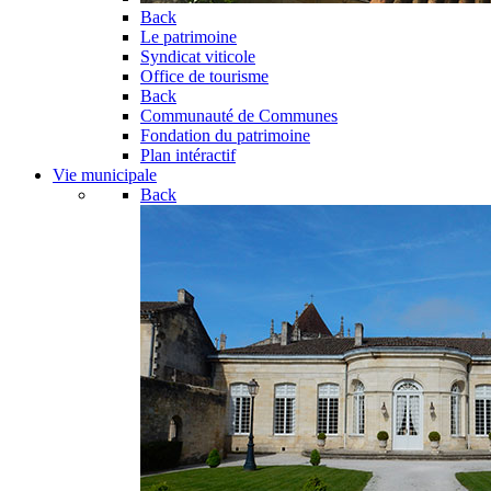
Back
Le patrimoine
Syndicat viticole
Office de tourisme
Back
Communauté de Communes
Fondation du patrimoine
Plan intéractif
Vie municipale
Back