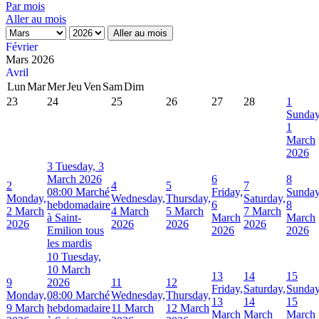
Par mois
Aller au mois
Aller au mois
Février
Mars 2026
Avril
Lun
Mar
Mer
Jeu
Ven
Sam
Dim
23
24
25
26
27
28
1
Sunday
1
March
2026
3
Tuesday, 3
March 2026
6
8
2
4
5
7
08:00 Marché
Friday,
Sunday
Monday,
Wednesday,
Thursday,
Saturday,
hebdomadaire
6
8
2 March
4 March
5 March
7 March
à Saint-
March
March
2026
2026
2026
2026
Emilion tous
2026
2026
les mardis
10
Tuesday,
10 March
13
14
15
9
2026
11
12
Friday,
Saturday,
Sunday
Monday,
08:00 Marché
Wednesday,
Thursday,
13
14
15
9 March
hebdomadaire
11 March
12 March
March
March
March