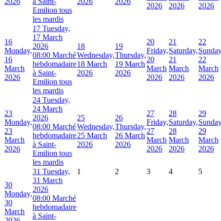
2026
à Saint-
2026
2026
2026
2026
2026
Emilion tous
les mardis
17
Tuesday,
17 March
16
20
21
22
2026
18
19
Monday,
Friday,
Saturday,
Sunday
08:00 Marché
Wednesday,
Thursday,
16
20
21
22
hebdomadaire
18 March
19 March
March
March
March
March
à Saint-
2026
2026
2026
2026
2026
2026
Emilion tous
les mardis
24
Tuesday,
24 March
23
27
28
29
2026
25
26
Monday,
Friday,
Saturday,
Sunday
08:00 Marché
Wednesday,
Thursday,
23
27
28
29
hebdomadaire
25 March
26 March
March
March
March
March
à Saint-
2026
2026
2026
2026
2026
2026
Emilion tous
les mardis
31
Tuesday,
1
2
3
4
5
31 March
30
2026
Monday,
08:00 Marché
30
hebdomadaire
March
à Saint-
2026