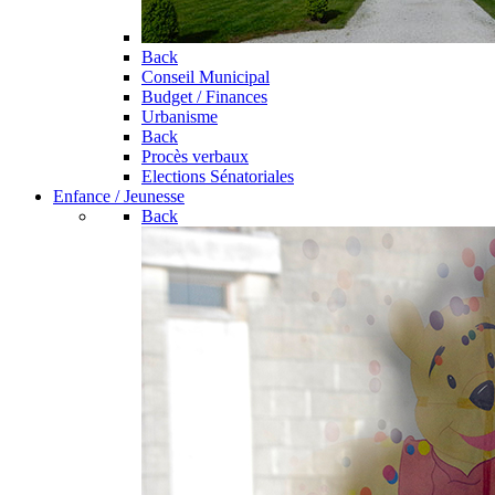
Back
Conseil Municipal
Budget / Finances
Urbanisme
Back
Procès verbaux
Elections Sénatoriales
Enfance / Jeunesse
Back