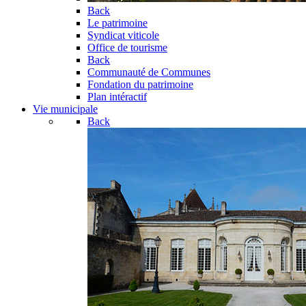
Back
Le patrimoine
Syndicat viticole
Office de tourisme
Back
Communauté de Communes
Fondation du patrimoine
Plan intéractif
Vie municipale
Back