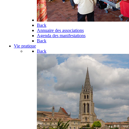
Back
Annuaire des associations
Agenda des manifestations
Back
Vie pratique
Back