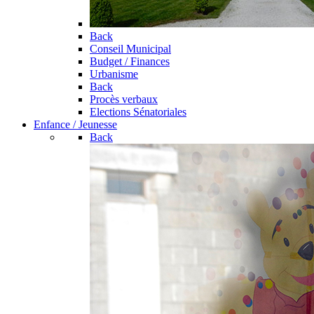
Back
Conseil Municipal
Budget / Finances
Urbanisme
Back
Procès verbaux
Elections Sénatoriales
Enfance / Jeunesse
Back