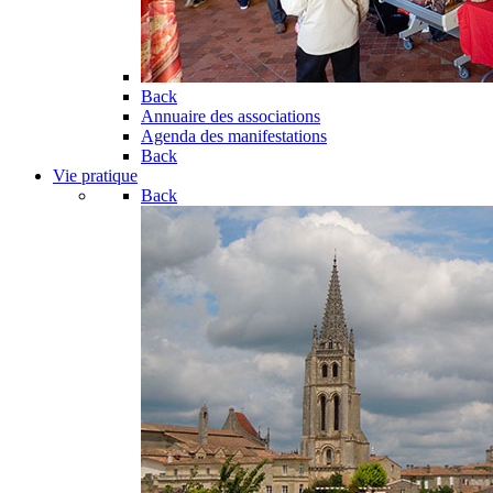
Back
Annuaire des associations
Agenda des manifestations
Back
Vie pratique
Back