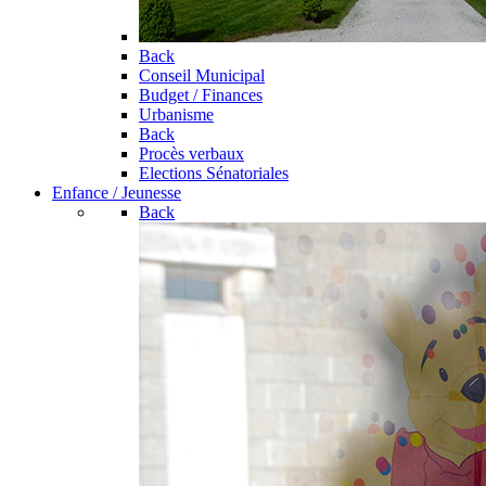
Back
Conseil Municipal
Budget / Finances
Urbanisme
Back
Procès verbaux
Elections Sénatoriales
Enfance / Jeunesse
Back