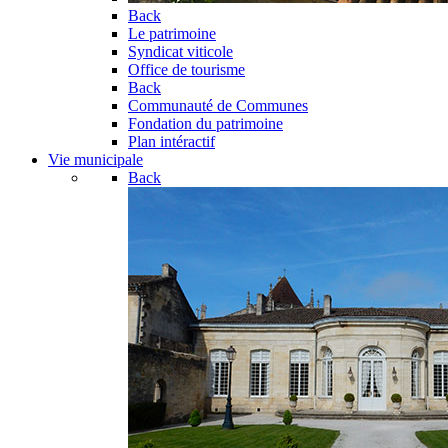
Back
Le patrimoine
Syndicat viticole
Office de tourisme
Back
Communauté de Communes
Fondation du patrimoine
Plan intéractif
Vie municipale
Back