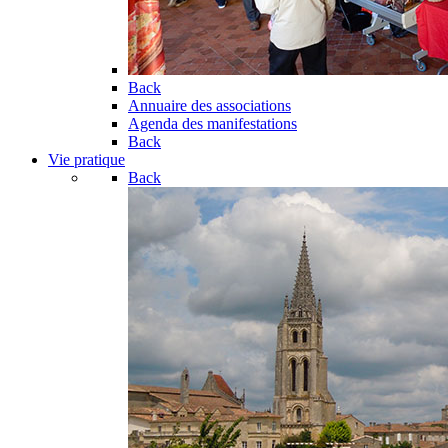
Back
Annuaire des associations
Agenda des manifestations
Back
Vie pratique
Back