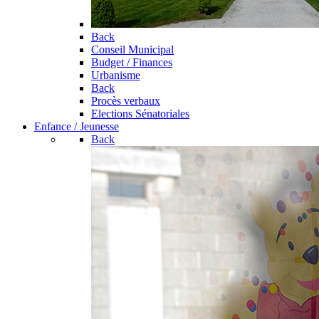
Back
Conseil Municipal
Budget / Finances
Urbanisme
Back
Procès verbaux
Elections Sénatoriales
Enfance / Jeunesse
Back