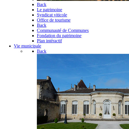
Back
Le patrimoine
Syndicat viticole
Office de tourisme
Back
Communauté de Communes
Fondation du patrimoine
Plan intéractif
Vie municipale
Back