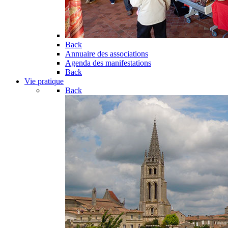
Back
Annuaire des associations
Agenda des manifestations
Back
Vie pratique
Back