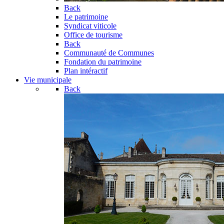
Back
Le patrimoine
Syndicat viticole
Office de tourisme
Back
Communauté de Communes
Fondation du patrimoine
Plan intéractif
Vie municipale
Back