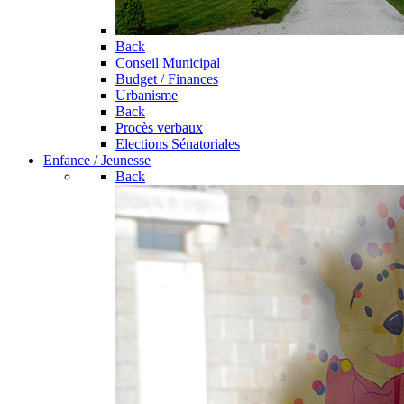
Back
Conseil Municipal
Budget / Finances
Urbanisme
Back
Procès verbaux
Elections Sénatoriales
Enfance / Jeunesse
Back