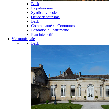
Back
Le patrimoine
Syndicat viticole
Office de tourisme
Back
Communauté de Communes
Fondation du patrimoine
Plan intéractif
Vie municipale
Back