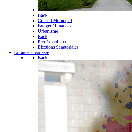
Back
Conseil Municipal
Budget / Finances
Urbanisme
Back
Procès verbaux
Elections Sénatoriales
Enfance / Jeunesse
Back