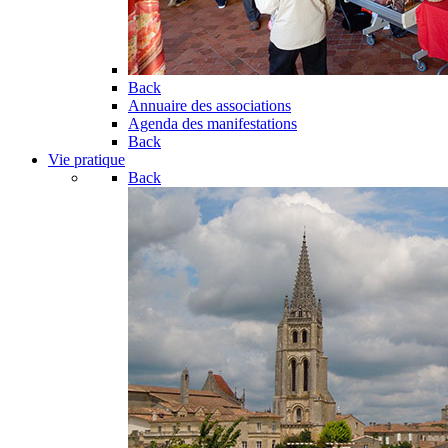
Back
Annuaire des associations
Agenda des manifestations
Back
Vie pratique
Back