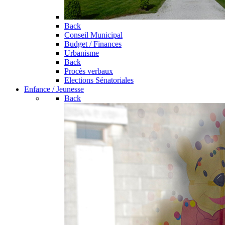
Back
Conseil Municipal
Budget / Finances
Urbanisme
Back
Procès verbaux
Elections Sénatoriales
Enfance / Jeunesse
Back