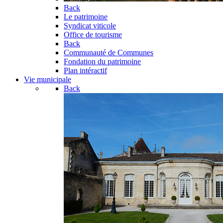
Back
Le patrimoine
Syndicat viticole
Office de tourisme
Back
Communauté de Communes
Fondation du patrimoine
Plan intéractif
Vie municipale
Back