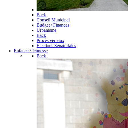
Back
Conseil Municipal
Budget / Finances
Urbanisme
Back
Procès verbaux
Elections Sénatoriales
Enfance / Jeunesse
Back