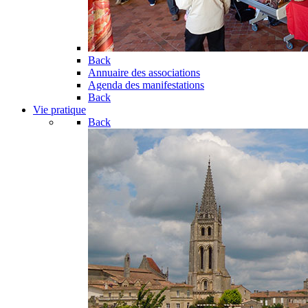
Back
Annuaire des associations
Agenda des manifestations
Back
Vie pratique
Back