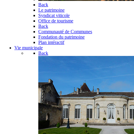
Back
Le patrimoine
Syndicat viticole
Office de tourisme
Back
Communauté de Communes
Fondation du patrimoine
Plan intéractif
Vie municipale
Back