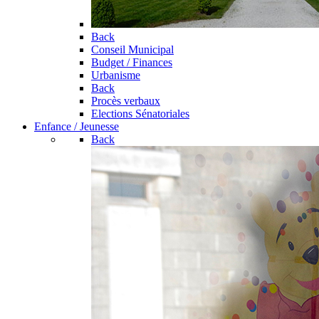
Back
Conseil Municipal
Budget / Finances
Urbanisme
Back
Procès verbaux
Elections Sénatoriales
Enfance / Jeunesse
Back