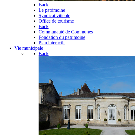
Back
Le patrimoine
Syndicat viticole
Office de tourisme
Back
Communauté de Communes
Fondation du patrimoine
Plan intéractif
Vie municipale
Back