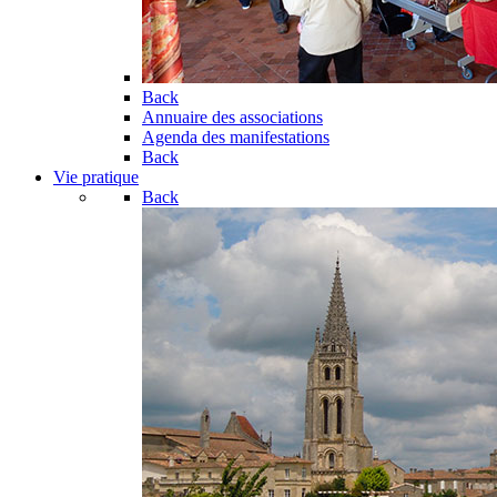
Back
Annuaire des associations
Agenda des manifestations
Back
Vie pratique
Back