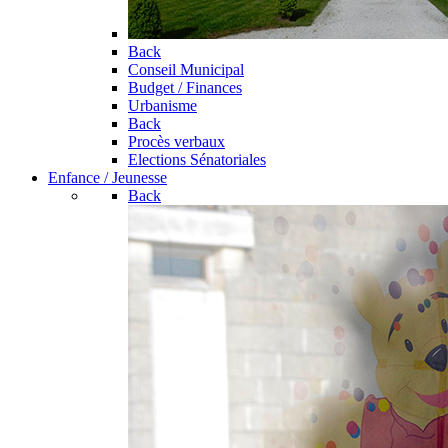
Back
Conseil Municipal
Budget / Finances
Urbanisme
Back
Procès verbaux
Elections Sénatoriales
Enfance / Jeunesse
Back