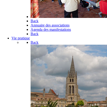
Back
Annuaire des associations
Agenda des manifestations
Back
Vie pratique
Back