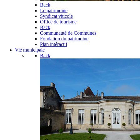
Back
Le patrimoine
Syndicat viticole
Office de tourisme
Back
Communauté de Communes
Fondation du patrimoine
Plan intéractif
Vie municipale
Back