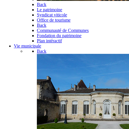
Back
Le patrimoine
Syndicat viticole
Office de tourisme
Back
Communauté de Communes
Fondation du patrimoine
Plan intéractif
Vie municipale
Back