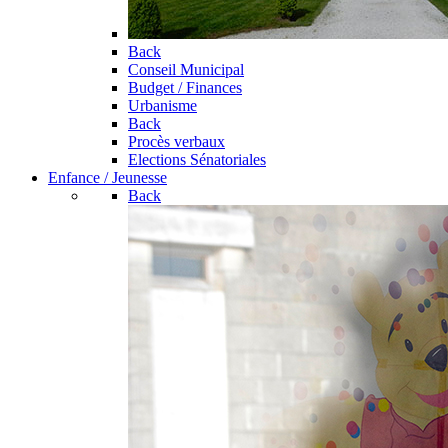
Back
Conseil Municipal
Budget / Finances
Urbanisme
Back
Procès verbaux
Elections Sénatoriales
Enfance / Jeunesse
Back