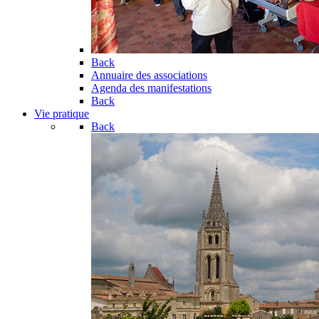
Back
Annuaire des associations
Agenda des manifestations
Back
Vie pratique
Back