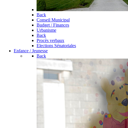
Back
Conseil Municipal
Budget / Finances
Urbanisme
Back
Procès verbaux
Elections Sénatoriales
Enfance / Jeunesse
Back