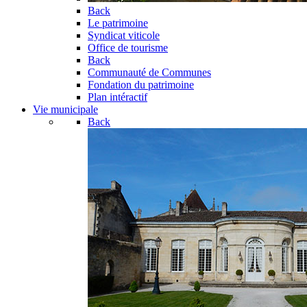
Back
Le patrimoine
Syndicat viticole
Office de tourisme
Back
Communauté de Communes
Fondation du patrimoine
Plan intéractif
Vie municipale
Back