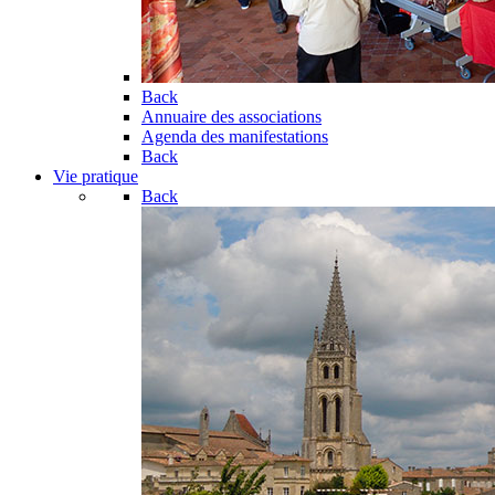
Back
Annuaire des associations
Agenda des manifestations
Back
Vie pratique
Back