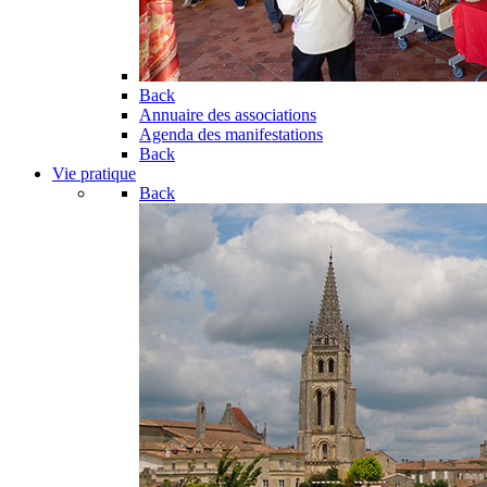
Back
Annuaire des associations
Agenda des manifestations
Back
Vie pratique
Back