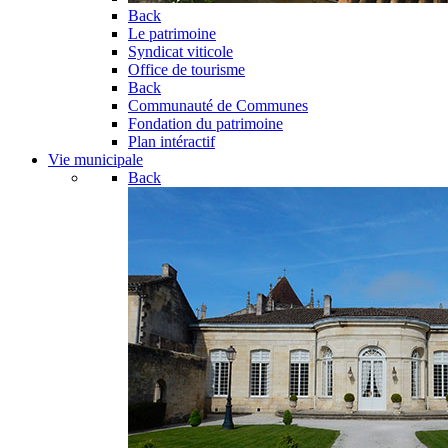
Back
Le patrimoine
Syndicat viticole
Office de tourisme
Back
Communauté de Communes
Fondation du patrimoine
Plan intéractif
Vie municipale
Back