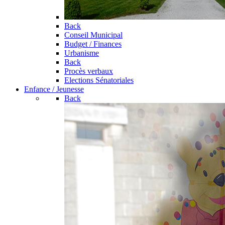
Back
Conseil Municipal
Budget / Finances
Urbanisme
Back
Procès verbaux
Elections Sénatoriales
Enfance / Jeunesse
Back