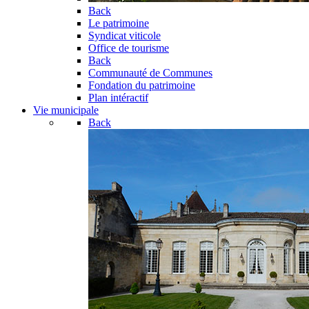
Back
Le patrimoine
Syndicat viticole
Office de tourisme
Back
Communauté de Communes
Fondation du patrimoine
Plan intéractif
Vie municipale
Back