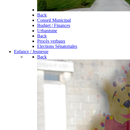
Back
Conseil Municipal
Budget / Finances
Urbanisme
Back
Procès verbaux
Elections Sénatoriales
Enfance / Jeunesse
Back