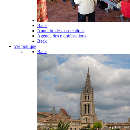
Back
Annuaire des associations
Agenda des manifestations
Back
Vie pratique
Back