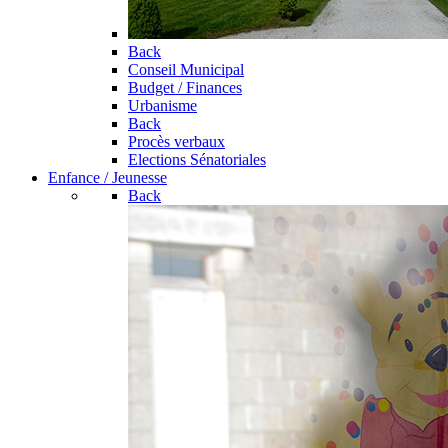
Back
Conseil Municipal
Budget / Finances
Urbanisme
Back
Procès verbaux
Elections Sénatoriales
Enfance / Jeunesse
Back