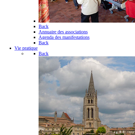
Back
Annuaire des associations
Agenda des manifestations
Back
Vie pratique
Back