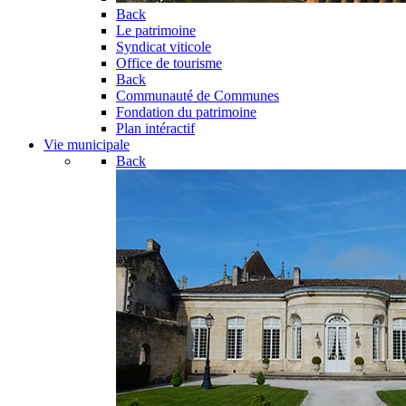
Back
Le patrimoine
Syndicat viticole
Office de tourisme
Back
Communauté de Communes
Fondation du patrimoine
Plan intéractif
Vie municipale
Back