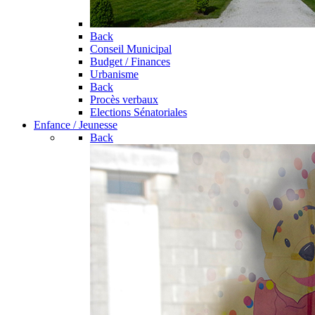
Back
Conseil Municipal
Budget / Finances
Urbanisme
Back
Procès verbaux
Elections Sénatoriales
Enfance / Jeunesse
Back