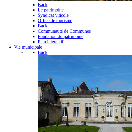
Back
Le patrimoine
Syndicat viticole
Office de tourisme
Back
Communauté de Communes
Fondation du patrimoine
Plan intéractif
Vie municipale
Back