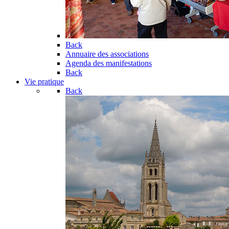
Back
Annuaire des associations
Agenda des manifestations
Back
Vie pratique
Back