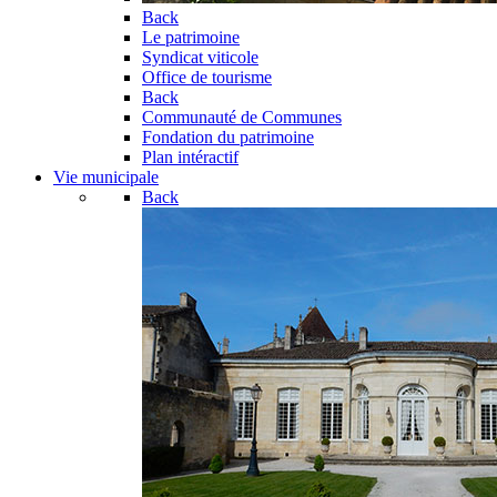
Back
Le patrimoine
Syndicat viticole
Office de tourisme
Back
Communauté de Communes
Fondation du patrimoine
Plan intéractif
Vie municipale
Back