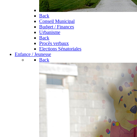
Back
Conseil Municipal
Budget / Finances
Urbanisme
Back
Procès verbaux
Elections Sénatoriales
Enfance / Jeunesse
Back