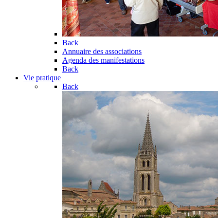
Back
Annuaire des associations
Agenda des manifestations
Back
Vie pratique
Back