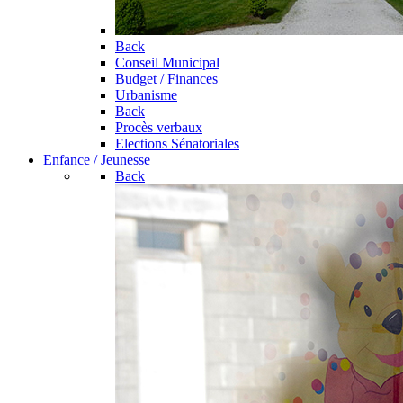
Back
Conseil Municipal
Budget / Finances
Urbanisme
Back
Procès verbaux
Elections Sénatoriales
Enfance / Jeunesse
Back