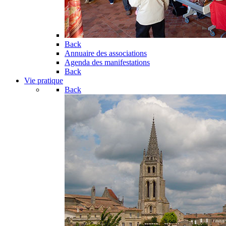
Back
Annuaire des associations
Agenda des manifestations
Back
Vie pratique
Back