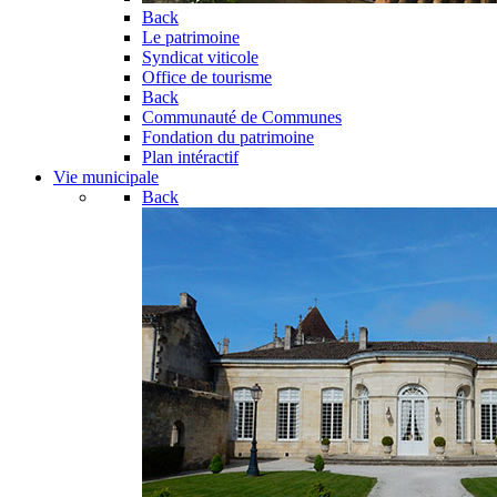
Back
Le patrimoine
Syndicat viticole
Office de tourisme
Back
Communauté de Communes
Fondation du patrimoine
Plan intéractif
Vie municipale
Back