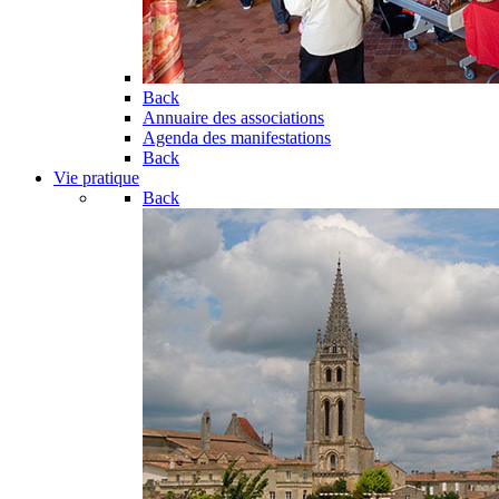
Back
Annuaire des associations
Agenda des manifestations
Back
Vie pratique
Back