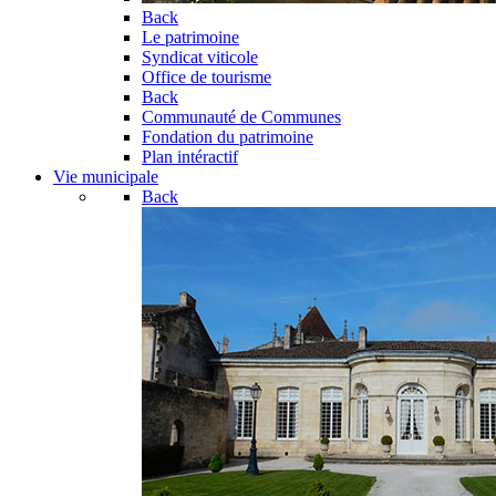
Back
Le patrimoine
Syndicat viticole
Office de tourisme
Back
Communauté de Communes
Fondation du patrimoine
Plan intéractif
Vie municipale
Back