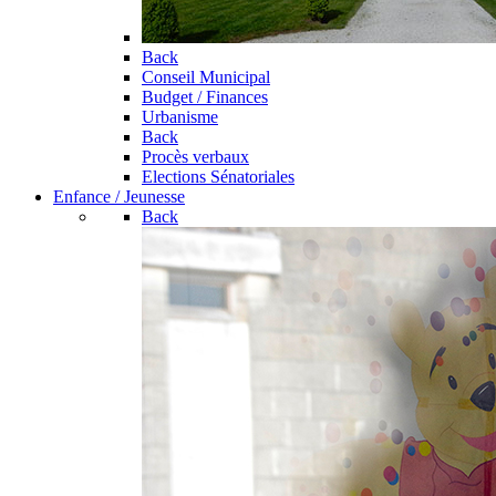
Back
Conseil Municipal
Budget / Finances
Urbanisme
Back
Procès verbaux
Elections Sénatoriales
Enfance / Jeunesse
Back