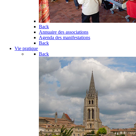
Back
Annuaire des associations
Agenda des manifestations
Back
Vie pratique
Back