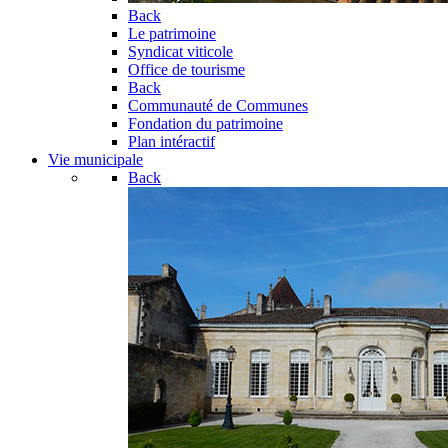
Back
Le patrimoine
Syndicat viticole
Office de tourisme
Back
Communauté de Communes
Fondation du patrimoine
Plan intéractif
Vie municipale
Back