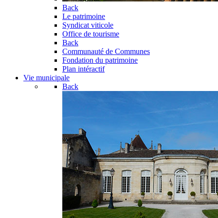
Back
Le patrimoine
Syndicat viticole
Office de tourisme
Back
Communauté de Communes
Fondation du patrimoine
Plan intéractif
Vie municipale
Back