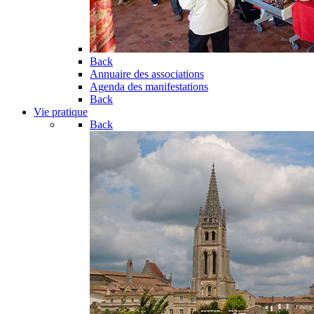
Back
Annuaire des associations
Agenda des manifestations
Back
Vie pratique
Back