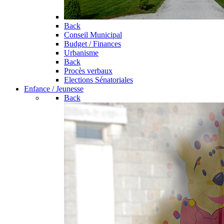
Back
Conseil Municipal
Budget / Finances
Urbanisme
Back
Procès verbaux
Elections Sénatoriales
Enfance / Jeunesse
Back