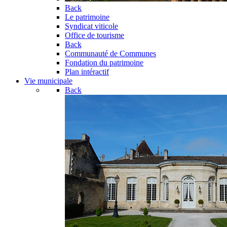
Back
Le patrimoine
Syndicat viticole
Office de tourisme
Back
Communauté de Communes
Fondation du patrimoine
Plan intéractif
Vie municipale
Back