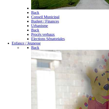
Back
Conseil Municipal
Budget / Finances
Urbanisme
Back
Procès verbaux
Elections Sénatoriales
Enfance / Jeunesse
Back