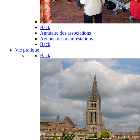
Back
Annuaire des associations
Agenda des manifestations
Back
Vie pratique
Back