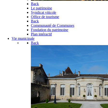
Back
Le patrimoine
Syndicat viticole
Office de tourisme
Back
Communauté de Communes
Fondation du patrimoine
Plan intéractif
Vie municipale
Back