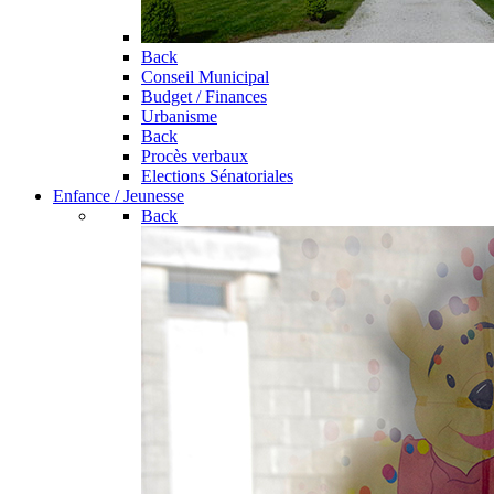
Back
Conseil Municipal
Budget / Finances
Urbanisme
Back
Procès verbaux
Elections Sénatoriales
Enfance / Jeunesse
Back