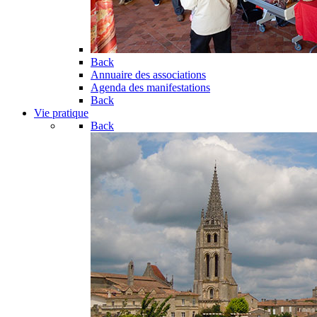
Back
Annuaire des associations
Agenda des manifestations
Back
Vie pratique
Back