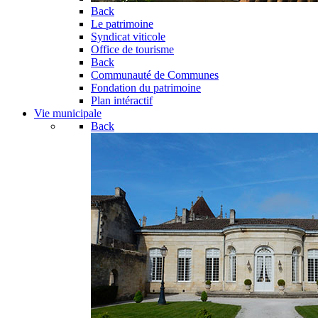
Back
Le patrimoine
Syndicat viticole
Office de tourisme
Back
Communauté de Communes
Fondation du patrimoine
Plan intéractif
Vie municipale
Back