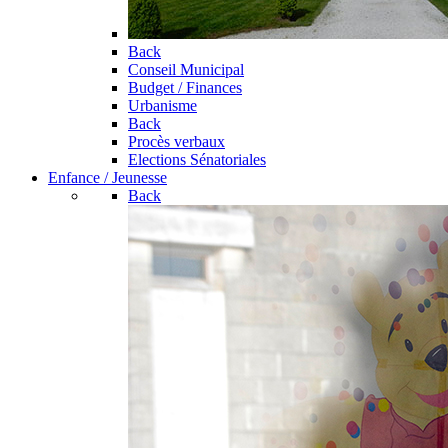
Back
Conseil Municipal
Budget / Finances
Urbanisme
Back
Procès verbaux
Elections Sénatoriales
Enfance / Jeunesse
Back