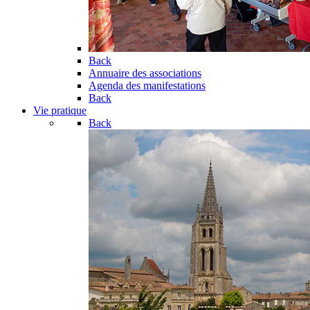
Back
Annuaire des associations
Agenda des manifestations
Back
Vie pratique
Back