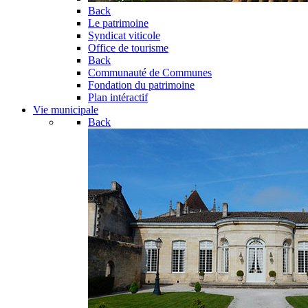
Back
Le patrimoine
Syndicat viticole
Office de tourisme
Back
Communauté de Communes
Fondation du patrimoine
Plan intéractif
Vie municipale
Back