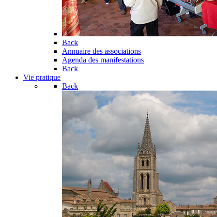
Back
Annuaire des associations
Agenda des manifestations
Back
Vie pratique
Back