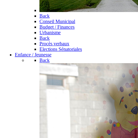
Back
Conseil Municipal
Budget / Finances
Urbanisme
Back
Procès verbaux
Elections Sénatoriales
Enfance / Jeunesse
Back