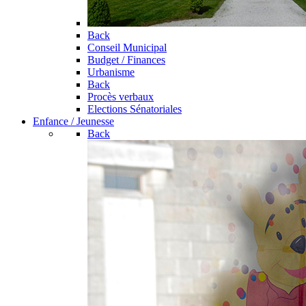
Back
Conseil Municipal
Budget / Finances
Urbanisme
Back
Procès verbaux
Elections Sénatoriales
Enfance / Jeunesse
Back