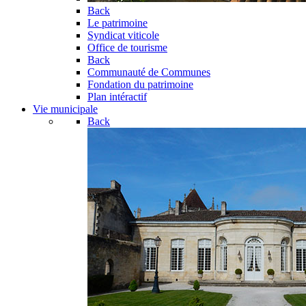
Back
Le patrimoine
Syndicat viticole
Office de tourisme
Back
Communauté de Communes
Fondation du patrimoine
Plan intéractif
Vie municipale
Back