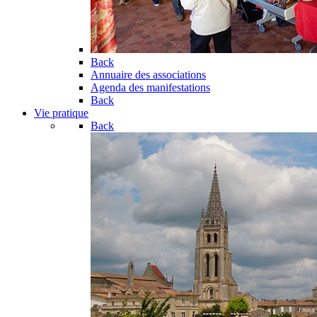
Back
Annuaire des associations
Agenda des manifestations
Back
Vie pratique
Back