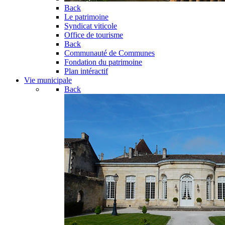
Back
Le patrimoine
Syndicat viticole
Office de tourisme
Back
Communauté de Communes
Fondation du patrimoine
Plan intéractif
Vie municipale
Back