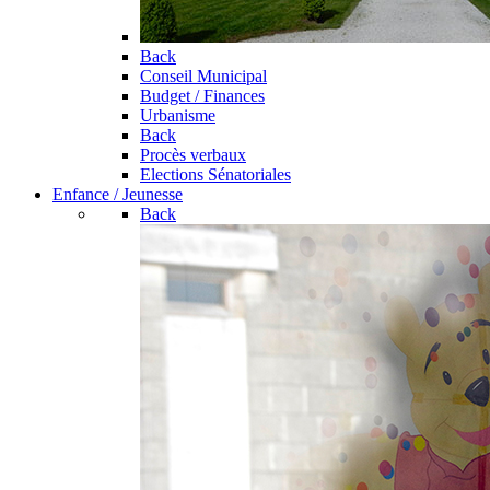
Back
Conseil Municipal
Budget / Finances
Urbanisme
Back
Procès verbaux
Elections Sénatoriales
Enfance / Jeunesse
Back