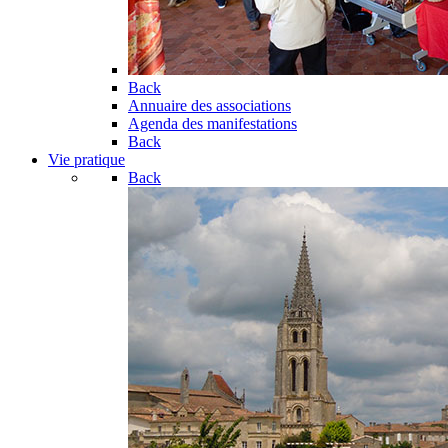
Back
Annuaire des associations
Agenda des manifestations
Back
Vie pratique
Back