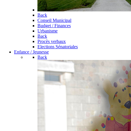
Back
Conseil Municipal
Budget / Finances
Urbanisme
Back
Procès verbaux
Elections Sénatoriales
Enfance / Jeunesse
Back