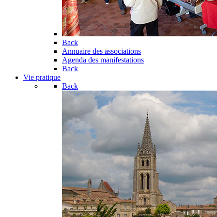
Back
Annuaire des associations
Agenda des manifestations
Back
Vie pratique
Back