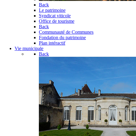
Back
Le patrimoine
Syndicat viticole
Office de tourisme
Back
Communauté de Communes
Fondation du patrimoine
Plan intéractif
Vie municipale
Back