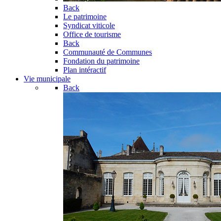
Back
Le patrimoine
Syndicat viticole
Office de tourisme
Back
Communauté de Communes
Fondation du patrimoine
Plan intéractif
Vie municipale
Back