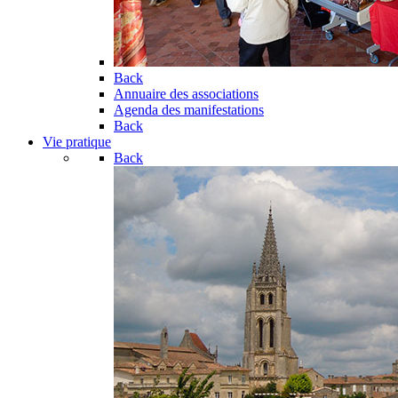
Back
Annuaire des associations
Agenda des manifestations
Back
Vie pratique
Back