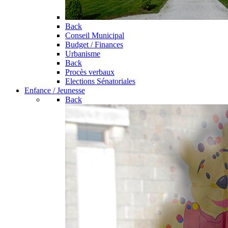
Back
Conseil Municipal
Budget / Finances
Urbanisme
Back
Procès verbaux
Elections Sénatoriales
Enfance / Jeunesse
Back