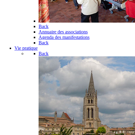
Back
Annuaire des associations
Agenda des manifestations
Back
Vie pratique
Back