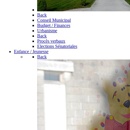
Back
Conseil Municipal
Budget / Finances
Urbanisme
Back
Procès verbaux
Elections Sénatoriales
Enfance / Jeunesse
Back