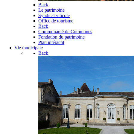
Back
Le patrimoine
Syndicat viticole
Office de tourisme
Back
Communauté de Communes
Fondation du patrimoine
Plan intéractif
Vie municipale
Back