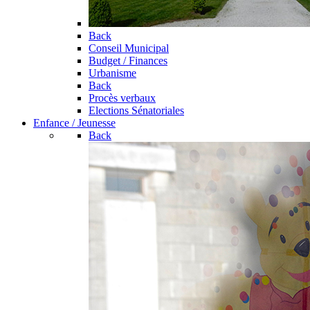
Back
Conseil Municipal
Budget / Finances
Urbanisme
Back
Procès verbaux
Elections Sénatoriales
Enfance / Jeunesse
Back