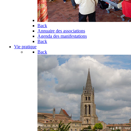
Back
Annuaire des associations
Agenda des manifestations
Back
Vie pratique
Back