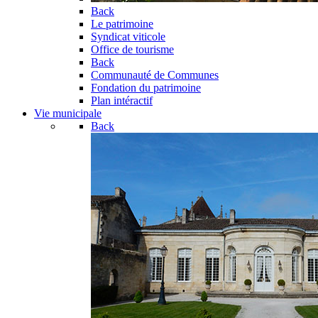
Back
Le patrimoine
Syndicat viticole
Office de tourisme
Back
Communauté de Communes
Fondation du patrimoine
Plan intéractif
Vie municipale
Back