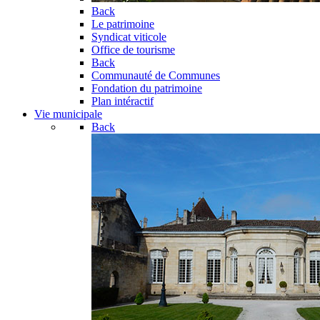
Back
Le patrimoine
Syndicat viticole
Office de tourisme
Back
Communauté de Communes
Fondation du patrimoine
Plan intéractif
Vie municipale
Back