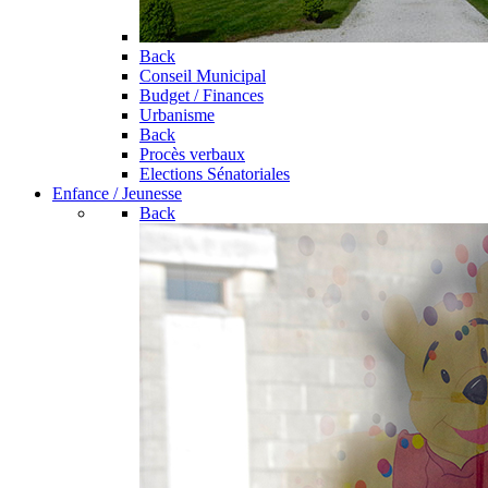
Back
Conseil Municipal
Budget / Finances
Urbanisme
Back
Procès verbaux
Elections Sénatoriales
Enfance / Jeunesse
Back