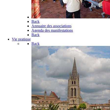
Back
Annuaire des associations
Agenda des manifestations
Back
Vie pratique
Back