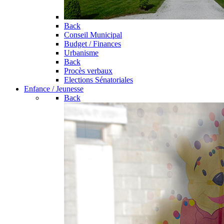
Back
Conseil Municipal
Budget / Finances
Urbanisme
Back
Procès verbaux
Elections Sénatoriales
Enfance / Jeunesse
Back