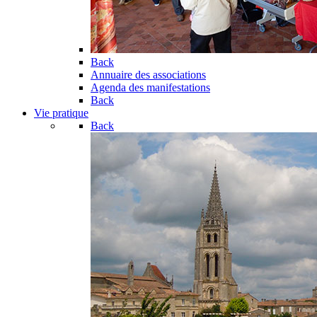
Back
Annuaire des associations
Agenda des manifestations
Back
Vie pratique
Back