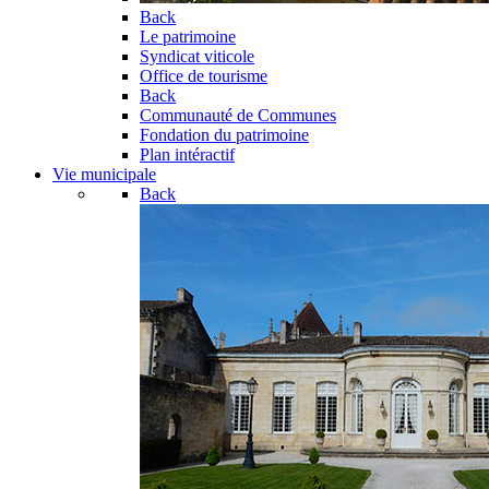
Back
Le patrimoine
Syndicat viticole
Office de tourisme
Back
Communauté de Communes
Fondation du patrimoine
Plan intéractif
Vie municipale
Back