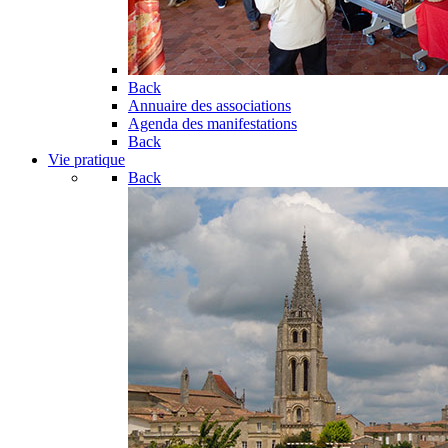
Back
Annuaire des associations
Agenda des manifestations
Back
Vie pratique
Back