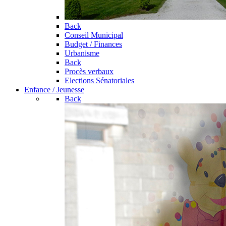
Back
Conseil Municipal
Budget / Finances
Urbanisme
Back
Procès verbaux
Elections Sénatoriales
Enfance / Jeunesse
Back