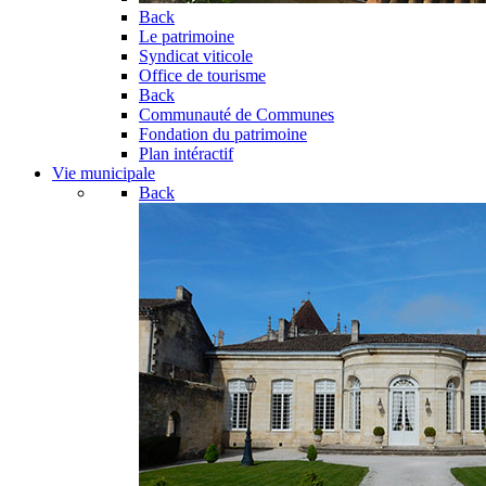
Back
Le patrimoine
Syndicat viticole
Office de tourisme
Back
Communauté de Communes
Fondation du patrimoine
Plan intéractif
Vie municipale
Back