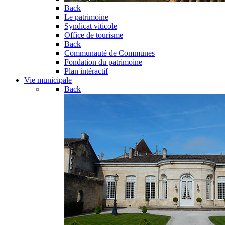
Back
Le patrimoine
Syndicat viticole
Office de tourisme
Back
Communauté de Communes
Fondation du patrimoine
Plan intéractif
Vie municipale
Back