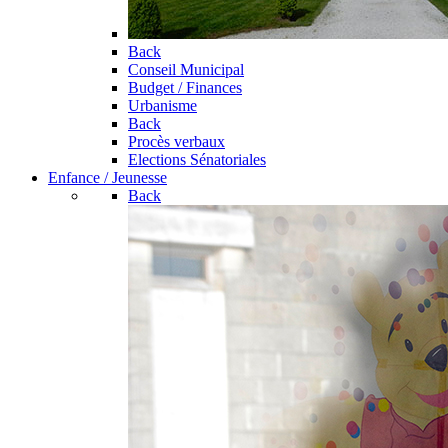
Back
Conseil Municipal
Budget / Finances
Urbanisme
Back
Procès verbaux
Elections Sénatoriales
Enfance / Jeunesse
Back