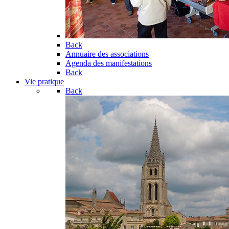
Back
Annuaire des associations
Agenda des manifestations
Back
Vie pratique
Back