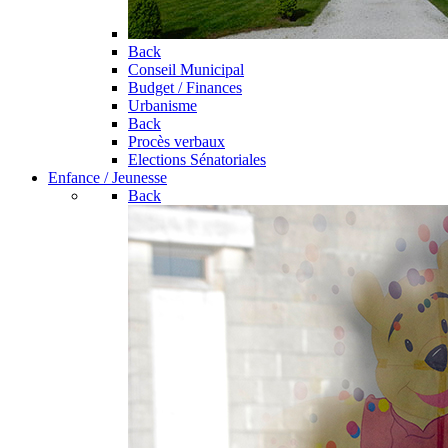
Back
Conseil Municipal
Budget / Finances
Urbanisme
Back
Procès verbaux
Elections Sénatoriales
Enfance / Jeunesse
Back