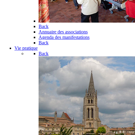
Back
Annuaire des associations
Agenda des manifestations
Back
Vie pratique
Back