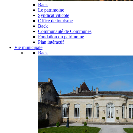
Back
Le patrimoine
Syndicat viticole
Office de tourisme
Back
Communauté de Communes
Fondation du patrimoine
Plan intéractif
Vie municipale
Back