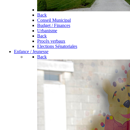
Back
Conseil Municipal
Budget / Finances
Urbanisme
Back
Procès verbaux
Elections Sénatoriales
Enfance / Jeunesse
Back