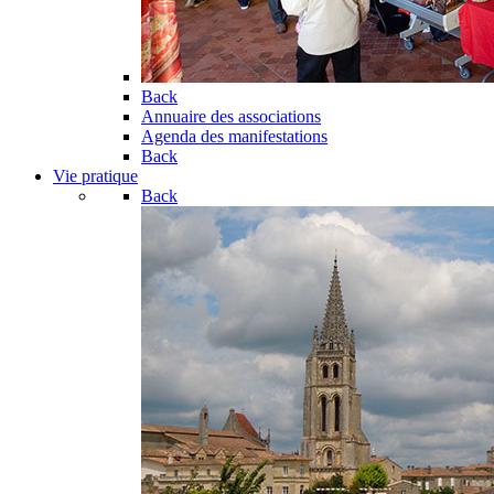
Back
Annuaire des associations
Agenda des manifestations
Back
Vie pratique
Back