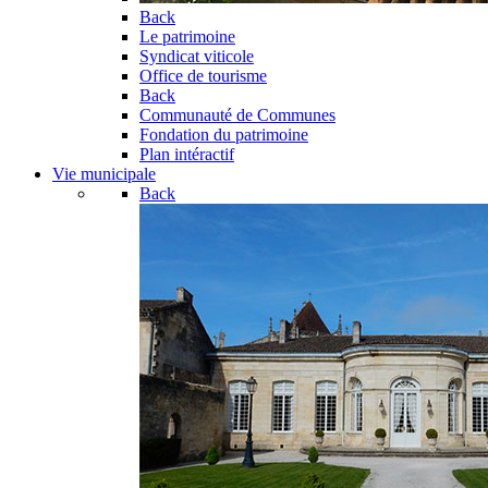
Back
Le patrimoine
Syndicat viticole
Office de tourisme
Back
Communauté de Communes
Fondation du patrimoine
Plan intéractif
Vie municipale
Back