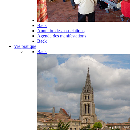
Back
Annuaire des associations
Agenda des manifestations
Back
Vie pratique
Back