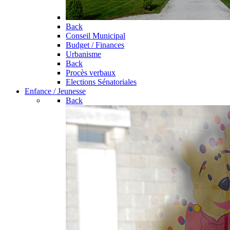
Back
Conseil Municipal
Budget / Finances
Urbanisme
Back
Procès verbaux
Elections Sénatoriales
Enfance / Jeunesse
Back