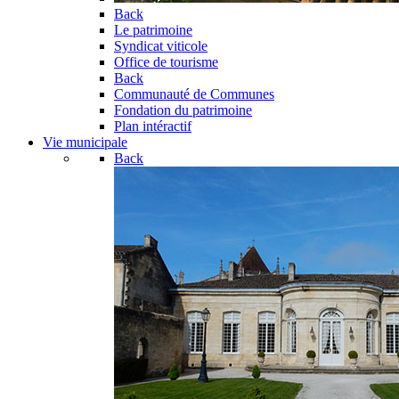
Back
Le patrimoine
Syndicat viticole
Office de tourisme
Back
Communauté de Communes
Fondation du patrimoine
Plan intéractif
Vie municipale
Back