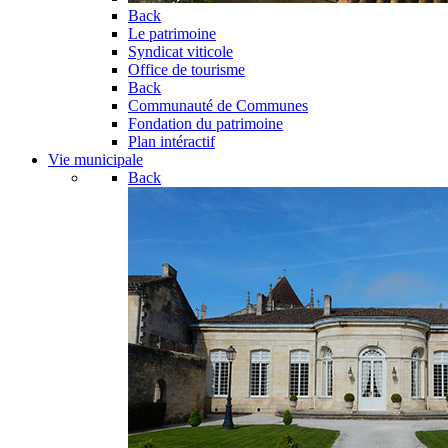
Back
Le patrimoine
Syndicat viticole
Office de tourisme
Back
Communauté de Communes
Fondation du patrimoine
Plan intéractif
Vie municipale
Back