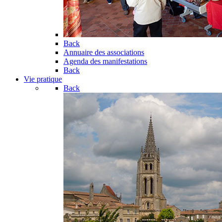
Back
Annuaire des associations
Agenda des manifestations
Back
Vie pratique
Back