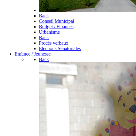
Back
Conseil Municipal
Budget / Finances
Urbanisme
Back
Procès verbaux
Elections Sénatoriales
Enfance / Jeunesse
Back