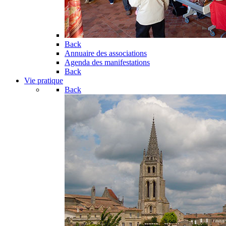
Back
Annuaire des associations
Agenda des manifestations
Back
Vie pratique
Back