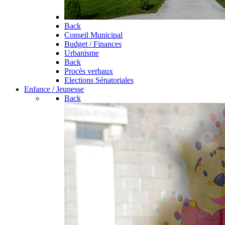
Back
Conseil Municipal
Budget / Finances
Urbanisme
Back
Procès verbaux
Elections Sénatoriales
Enfance / Jeunesse
Back