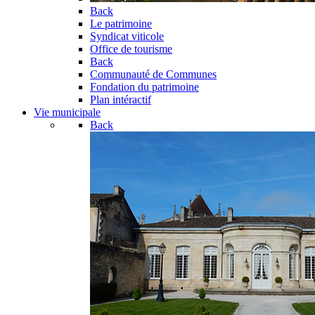
Back
Le patrimoine
Syndicat viticole
Office de tourisme
Back
Communauté de Communes
Fondation du patrimoine
Plan intéractif
Vie municipale
Back