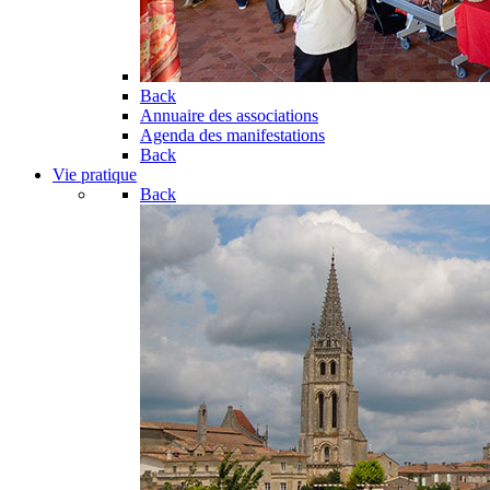
Back
Annuaire des associations
Agenda des manifestations
Back
Vie pratique
Back