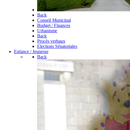
Back
Conseil Municipal
Budget / Finances
Urbanisme
Back
Procès verbaux
Elections Sénatoriales
Enfance / Jeunesse
Back