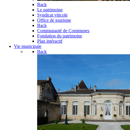
Back
Le patrimoine
Syndicat viticole
Office de tourisme
Back
Communauté de Communes
Fondation du patrimoine
Plan intéractif
Vie municipale
Back