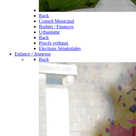
Back
Conseil Municipal
Budget / Finances
Urbanisme
Back
Procès verbaux
Elections Sénatoriales
Enfance / Jeunesse
Back