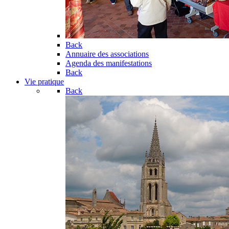
Back
Annuaire des associations
Agenda des manifestations
Back
Vie pratique
Back