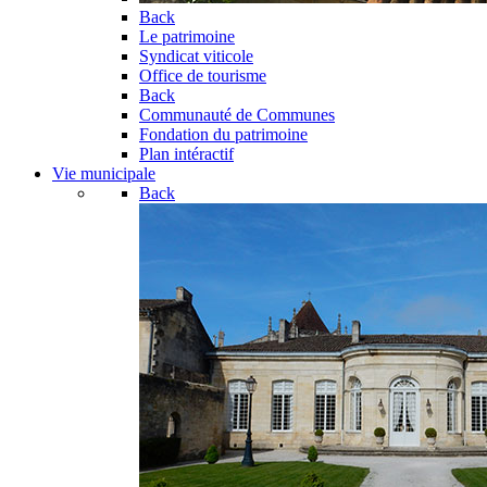
Back
Le patrimoine
Syndicat viticole
Office de tourisme
Back
Communauté de Communes
Fondation du patrimoine
Plan intéractif
Vie municipale
Back