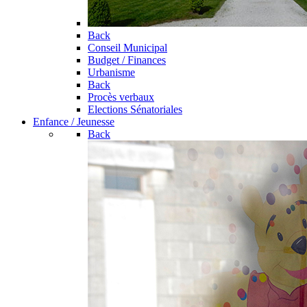
Back
Conseil Municipal
Budget / Finances
Urbanisme
Back
Procès verbaux
Elections Sénatoriales
Enfance / Jeunesse
Back