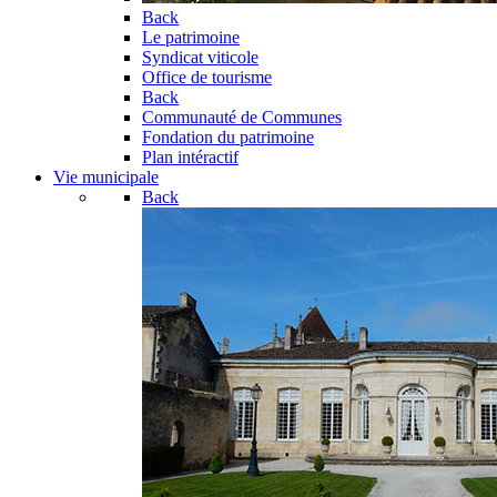
Back
Le patrimoine
Syndicat viticole
Office de tourisme
Back
Communauté de Communes
Fondation du patrimoine
Plan intéractif
Vie municipale
Back