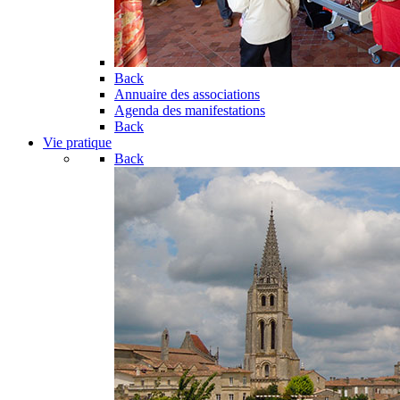
Back
Annuaire des associations
Agenda des manifestations
Back
Vie pratique
Back