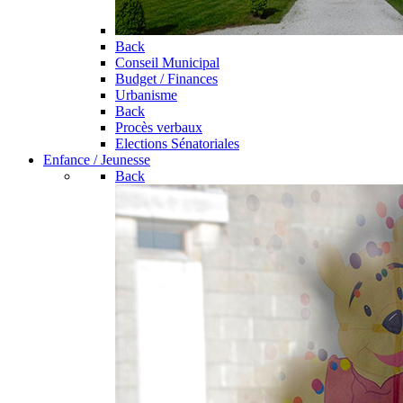
Back
Conseil Municipal
Budget / Finances
Urbanisme
Back
Procès verbaux
Elections Sénatoriales
Enfance / Jeunesse
Back