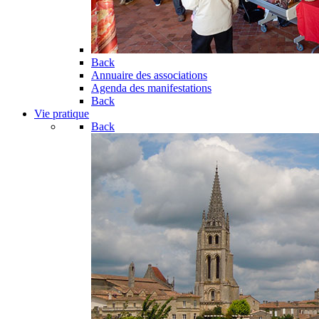
Back
Annuaire des associations
Agenda des manifestations
Back
Vie pratique
Back