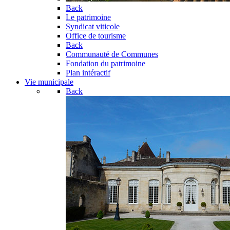
Back
Le patrimoine
Syndicat viticole
Office de tourisme
Back
Communauté de Communes
Fondation du patrimoine
Plan intéractif
Vie municipale
Back