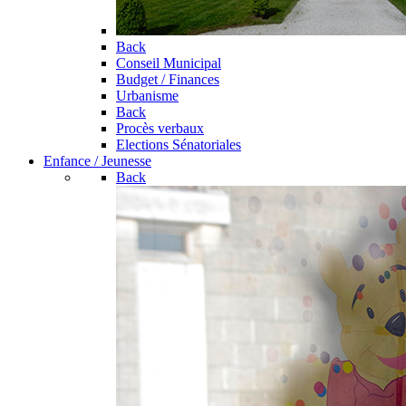
Back
Conseil Municipal
Budget / Finances
Urbanisme
Back
Procès verbaux
Elections Sénatoriales
Enfance / Jeunesse
Back