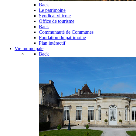
Back
Le patrimoine
Syndicat viticole
Office de tourisme
Back
Communauté de Communes
Fondation du patrimoine
Plan intéractif
Vie municipale
Back