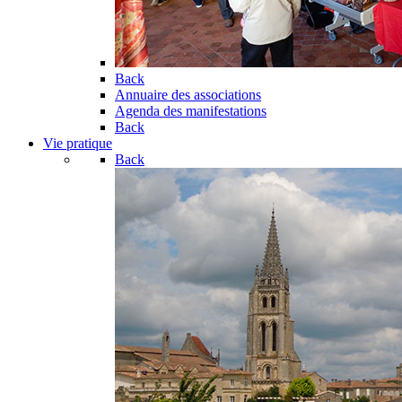
Back
Annuaire des associations
Agenda des manifestations
Back
Vie pratique
Back